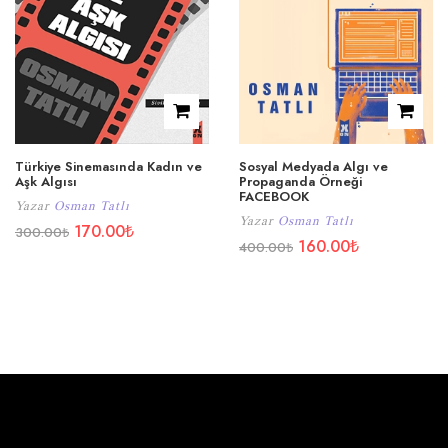
Türkiye Sinemasında Kadın ve
Sosyal Medyada Algı ve
Aşk Algısı
Propaganda Örneği
FACEBOOK
Yazar
Osman Tatlı
Yazar
Osman Tatlı
170.00
₺
300.00
₺
160.00
₺
400.00
₺