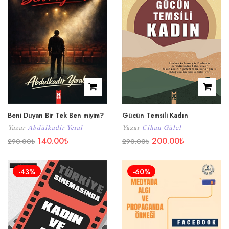
Beni Duyan Bir Tek Ben miyim?
Gücün Temsili Kadın
Yazar
Abdülkadir Yeral
Yazar
Cihan Gülel
140.00
₺
200.00
₺
290.00
₺
290.00
₺
-43%
-60%