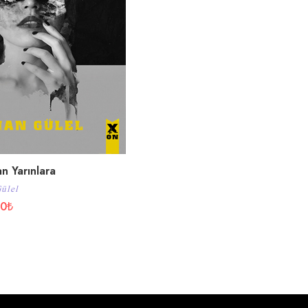
n Yarınlara
ülel
00
₺