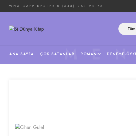
WHATSAPP DESTEK
0 (543) 283 20 83
Tüm 
ME
ANA SAYFA
ÇOK SATANLAR
ROMAN
DENEME-ÖYK