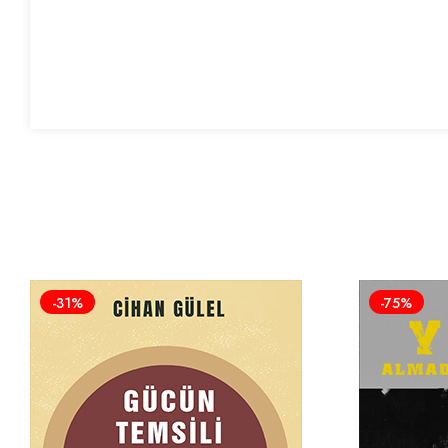
-31%
-75%