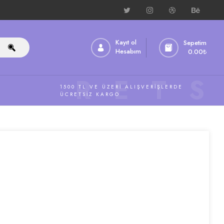
Kayıt ol
Sepetim
Hesabım
0.00
₺
ÜCRETS
1500 TL VE ÜZERI ALIŞVERIŞLERDE
ÜCRETSIZ KARGO