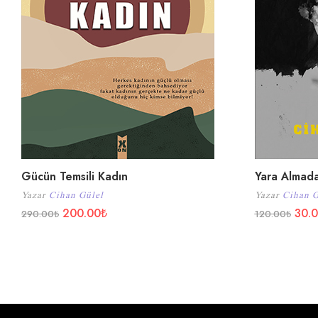
Gücün Temsili Kadın
Yara Almada
Yazar
Cihan Gülel
Yazar
Cihan G
200.00
₺
30.
290.00
₺
120.00
₺