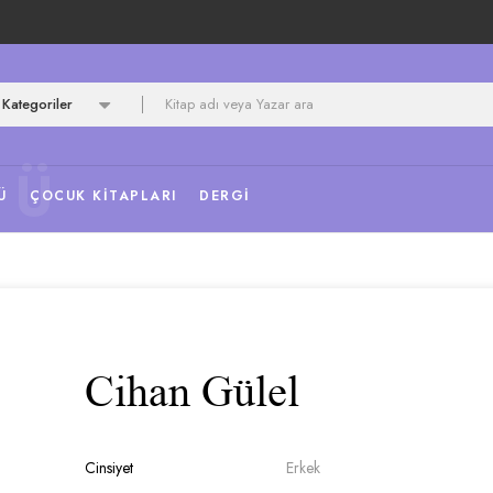
Kategoriler
NÜ
Ü
ÇOCUK KITAPLARI
DERGI
Cihan Gülel
Cinsiyet
Erkek