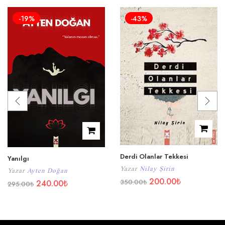
-19%
-43%
Derdi Olanlar Tekkesi
Yanılgı
Yazar
Nilay Şirin
Yazar
Ayten Doğan
200.00
₺
350.00
₺
240.00
₺
295.00
₺