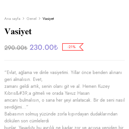
Ana sayfa
Genel
Vasiyet
Vasiyet
230.00
₺
290.00
₺
-21%
“Evlat, ağlama ve dinle vasiyetimi. Yıllar önce benden alınanı
geri almalısın. Evet,
zamanı geldi artık, senin olanı git ve al. Hemen Kuzey
Kıbrıs&#39;a gitmeli ve orada Yavuz Hasan
amcanı bulmalısın, o sana her şeyi anlatacak. Bir de seni nasıl
sevdiğimi…”
Babasının solmuş yüzünde zorla kıpırdayan dudaklarından
dökülen son cümlelerdi
bunlar. Yaşadığı bu ayrılık ne kadar zor ve acıysa yeniden bir