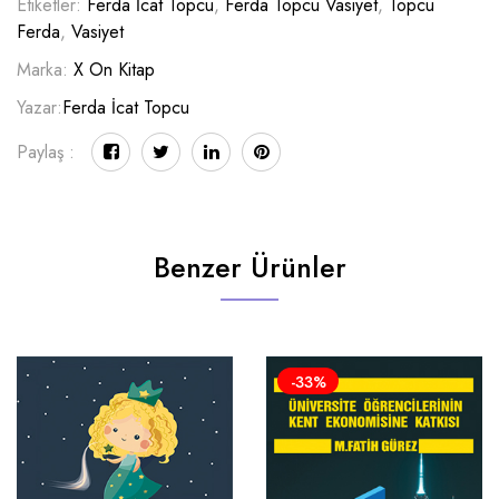
Etiketler:
Ferda İcat Topcu
,
Ferda Topcu Vasiyet
,
Topcu
Ferda
,
Vasiyet
Marka:
X On Kitap
Yazar:
Ferda İcat Topcu
Paylaş :
Benzer Ürünler
-33%