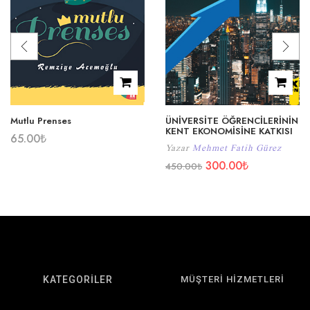
Mutlu Prenses
ÜNİVERSİTE ÖĞRENCİLERİNİN
KENT EKONOMİSİNE KATKISI
65.00
₺
Yazar
Mehmet Fatih Gürez
300.00
₺
450.00
₺
KATEGORİLER
MÜŞTERİ HİZMETLERİ