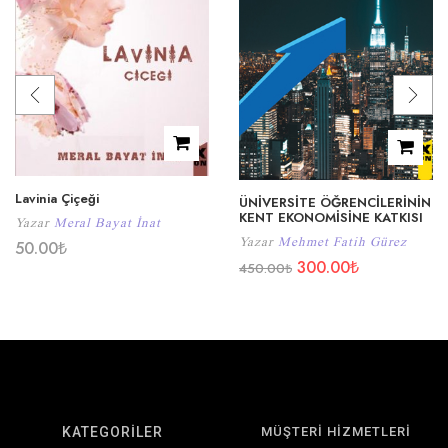
Lavinia Çiçeği
ÜNİVERSİTE ÖĞRENCİLERİNİN
KENT EKONOMİSİNE KATKISI
Yazar
Meral Bayat İnat
Yazar
Mehmet Fatih Gürez
50.00
₺
300.00
₺
450.00
₺
KATEGORİLER
MÜŞTERİ HİZMETLERİ