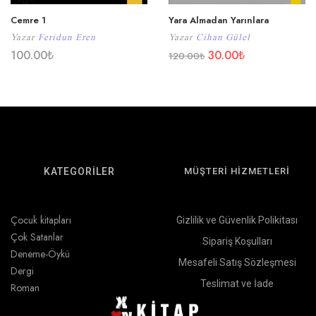
Cemre 1
Yara Almadan Yarınlara
Yazar
Feridun Eren
Yazar
Cihan Gülel
100.00
₺
30.00
₺
120.00
₺
KATEGORİLER
MÜŞTERİ HİZMETLERİ
Çocuk kitapları
Gizlilik ve Güvenlik Polikitası
Çok Satanlar
Sipariş Koşulları
Deneme-Öykü
Mesafeli Satış Sözleşmesi
Dergi
Teslimat ve İade
Roman