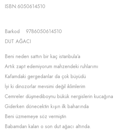
ISBN:
6050614510
Barkod 9786050614510
DUT AĞACI
Beni neden sattın bir kaç istanbula’a
Artık zapt edemiyorum mahzendeki ruhlarımı
Kafamdaki gergedanlar da çok büyüdü
İyi ki dinozorlar mevsimi değil iklimlerim
Cemreler düşmediboynu bükük nergislerin kucağına
Giderken dönecektin kışın ilk baharında
Beni üzmemeye söz vermiştin
Babamdan kalan o son dut ağacı altında.