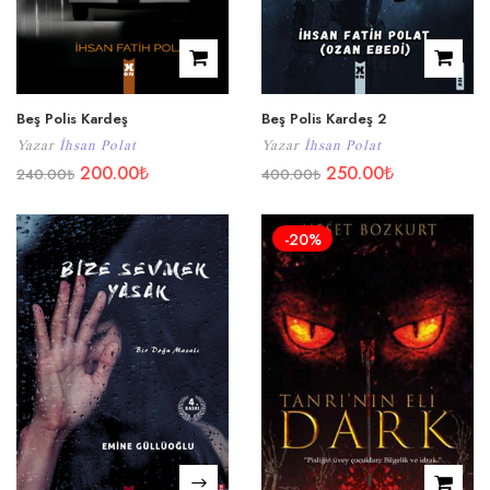
Beş Polis Kardeş
Beş Polis Kardeş 2
Yazar
İhsan Polat
Yazar
İhsan Polat
200.00
₺
250.00
₺
240.00
₺
400.00
₺
-20%