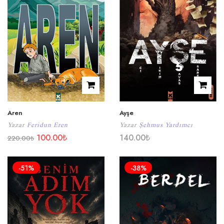
Aren
Ayşe
Yazar
Feridun Eren
Yazar
Şehmus Yardımcı
100.00
₺
140.00
₺
220.00
₺
-51%
-38%