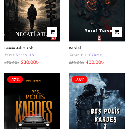
Benim Adım Yok
Berdel
Yazar
Necati Atlı
Yazar
Yusuf Turan
230.00
₺
400.00
₺
470.00
₺
650.00
₺
-17%
-38%