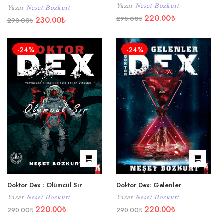
Yazar
Neşet Bozkurt
Yazar
Neşet Bozkurt
220.00
₺
290.00
₺
230.00
₺
290.00
₺
-24%
-24%
Doktor Dex : Ölümcül Sır
Doktor Dex: Gelenler
Yazar
Neşet Bozkurt
Yazar
Neşet Bozkurt
220.00
₺
220.00
₺
290.00
₺
290.00
₺