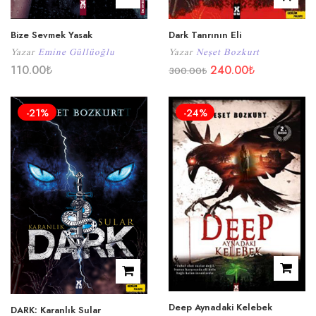
Bize Sevmek Yasak
Dark Tanrının Eli
Yazar
Emine Güllüoğlu
Yazar
Neşet Bozkurt
110.00
₺
240.00
₺
300.00
₺
-21%
-24%
Deep Aynadaki Kelebek
DARK: Karanlık Sular