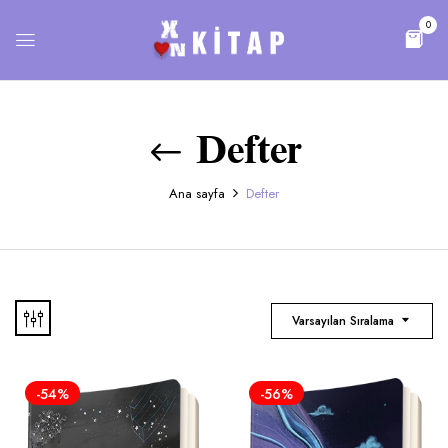
0
Defter
Ana sayfa
Defter
Varsayılan Sıralama
-54%
-56%