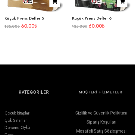
Küçük Prens Defter 5
Küçük Prens Defter 6
60.00
₺
60.00
₺
135.00
₺
135.00
₺
KATEGORİLER
MÜŞTERİ HİZMETLERİ
Çocuk kitapları
Gizlilik ve Güvenlik Polikitası
Çok Satanlar
Sipariş Koşulları
Deneme-Öykü
Mesafeli Satış Sözleşmesi
Dergi