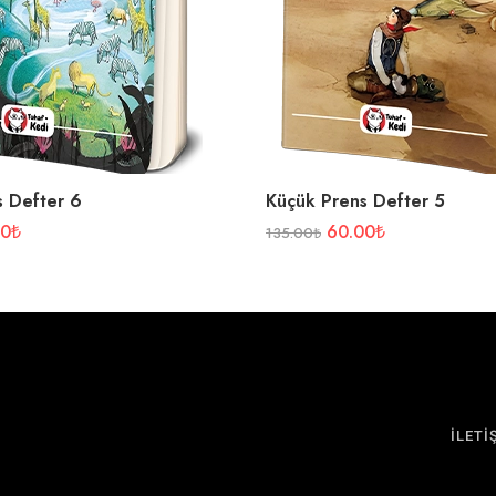
s Defter 6
Küçük Prens Defter 5
00
₺
60.00
₺
135.00
₺
İLETİ