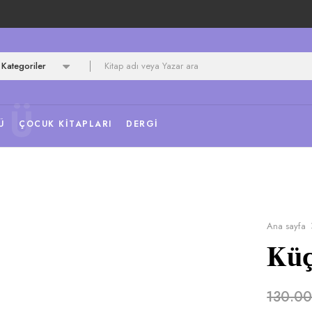
Kategoriler
NÜ
Ü
ÇOCUK KITAPLARI
DERGI
Ana sayfa
Küç
130.0