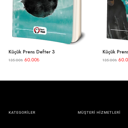
Küçük Prens Defter 3
Küçük Pren
60.00
₺
60.
135.00
₺
135.00
₺
KATEGORİLER
MÜŞTERİ HİZMETLERİ