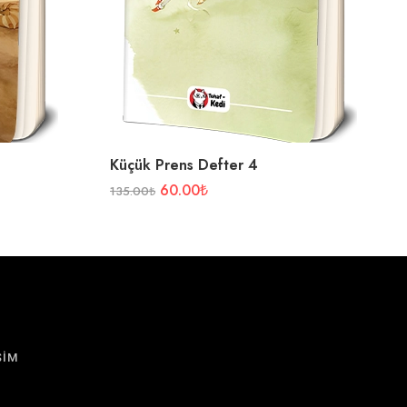
Küçük Prens Defter 4
60.00
₺
135.00
₺
ŞİM