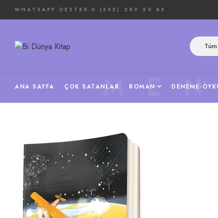
WHATSAPP DESTEK
0 (543) 283 20 83
Tüm 
ME
ANA SAYFA
ÇOK SATANLAR
ROMAN
DENEME-ÖYK