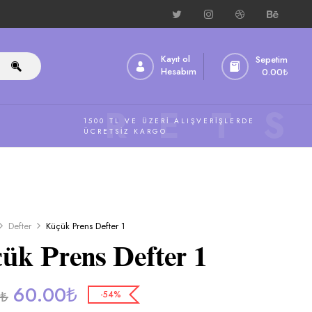
Kayıt ol
Sepetim
Hesabım
0.00
₺
ÜCRETS
1500 TL VE ÜZERI ALIŞVERIŞLERDE
ÜCRETSIZ KARGO
Defter
Küçük Prens Defter 1
ük Prens Defter 1
60.00
₺
0
₺
-54%