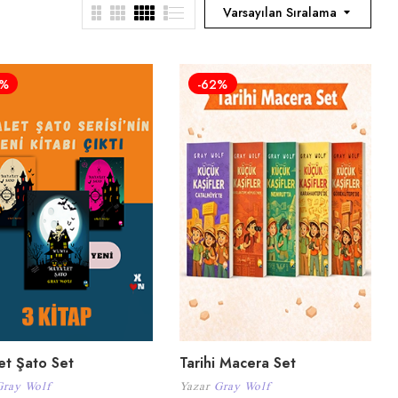
Varsayılan Sıralama
4%
-62%
et Şato Set
Tarihi Macera Set
Gray Wolf
Yazar
Gray Wolf