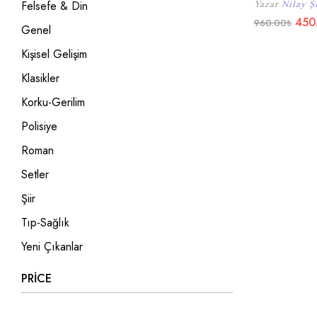
Felsefe & Din
Yazar
Nilay Ş
450
960.00
₺
Genel
Kişisel Gelişim
Klasikler
Korku-Gerilim
Polisiye
Roman
Setler
Şiir
Tıp-Sağlık
Yeni Çıkanlar
PRICE