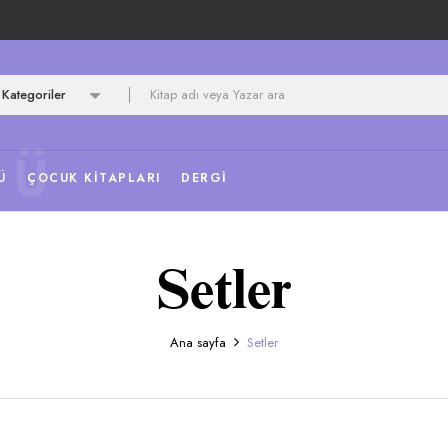
Kategoriler
NÜ
Ü
ÇOCUK KITAPLARI
DERGI
Setler
Ana sayfa
Setler