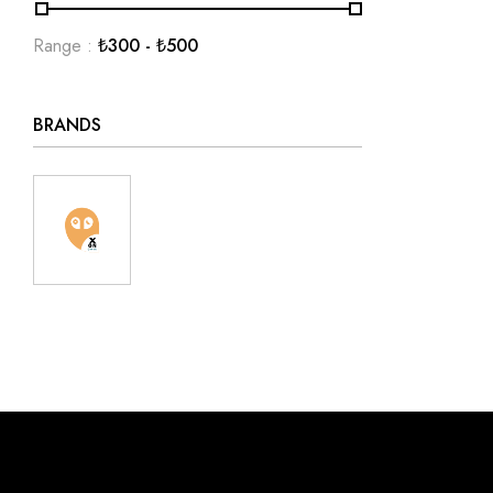
Range :
₺
300
- ₺
500
BRANDS