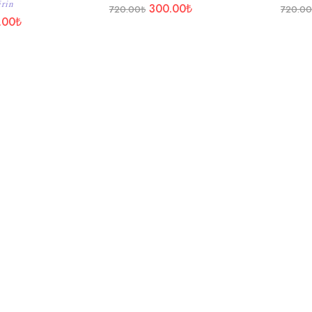
irin
300.00
₺
720.00
₺
720.0
.00
₺