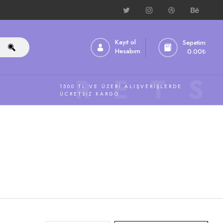
Kayıt ol
Sepetim
Hesabım
0.00
₺
ÜCRETS
1500 TL VE ÜZERI ALIŞVERIŞLERDE
ÜCRETSIZ KARGO