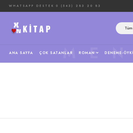
WHATSAPP DESTEK
0 (543) 283 20 83
Tüm 
ME
ANA SAYFA
ÇOK SATANLAR
ROMAN
DENEME-ÖYK