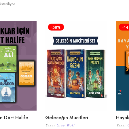
teriliyor
-58%
-4
in Dört Halife
Geleceğin Mucitleri
Hayal
Yazar
Gray Wolf
Yazar