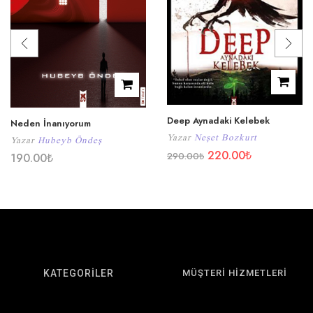
Deep Aynadaki Kelebek
Neden İnanıyorum
Yazar
Neşet Bozkurt
Yazar
Hubeyb Öndeş
220.00
₺
290.00
₺
190.00
₺
KATEGORİLER
MÜŞTERİ HİZMETLERİ