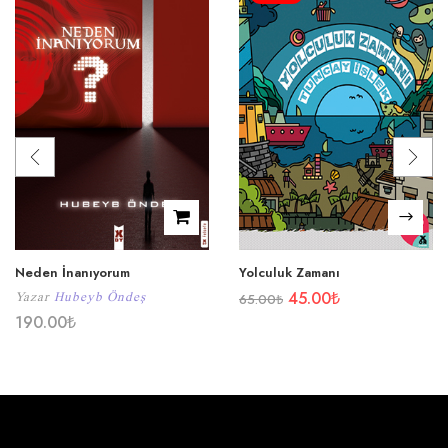
Neden İnanıyorum
Yolculuk Zamanı
45.00
₺
Yazar
Hubeyb Öndeş
65.00
₺
190.00
₺