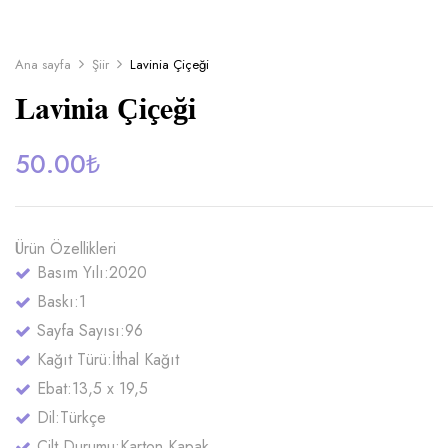
Ana sayfa
Şiir
Lavinia Çiçeği
Lavinia Çiçeği
50.00
₺
Ürün Özellikleri
Basım Yılı:
2020
Baskı:
1
Sayfa Sayısı:
96
Kağıt Türü:
İthal Kağıt
Ebat:
13,5 x 19,5
Dil:
Türkçe
Cilt Durumu:
Karton Kapak