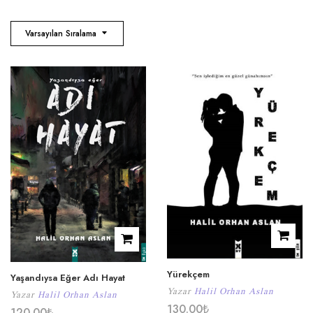
Varsayılan Sıralama
Yürekçem
Yaşandıysa Eğer Adı Hayat
Yazar
Halil Orhan Aslan
Yazar
Halil Orhan Aslan
130.00
₺
120.00
₺