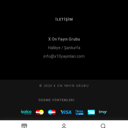
İLETİŞİM
X On Yayın Grubu
Haliliye / Şanlıurfa
info@x10yayinlari.com
© 2024 X ON YAYIN GRUBU
ÖDEME YÖNTEMLERI: