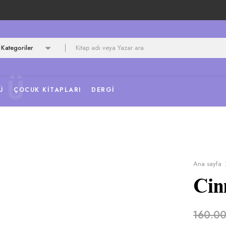
Kategoriler
NÜ
Ü
ÇOCUK KITAPLARI
DERGI
Ana sayfa
Cin
160.0