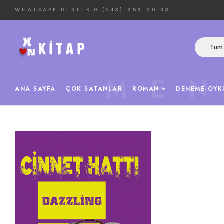
WHATSAPP DESTEK
0 (543) 283 20 83
Tüm 
ME
ANA SAYFA
ÇOK SATANLAR
ROMAN
DENEME-ÖYK