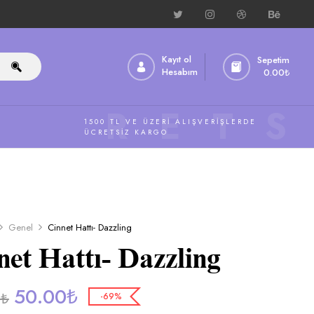
Kayıt ol
Sepetim
Hesabım
0.00
₺
ÜCRETS
1500 TL VE ÜZERI ALIŞVERIŞLERDE
ÜCRETSIZ KARGO
Genel
Cinnet Hattı- Dazzling
net Hattı- Dazzling
50.00
₺
0
₺
-69%