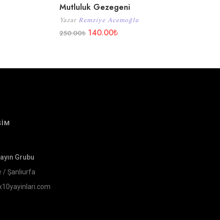
Mutluluk Gezegeni
Yazar
Remziye Acemoğlu
140.00
₺
250.00
₺
ŞİM
Yayın Grubu
e / Şanlıurfa
x10yayinlari.com