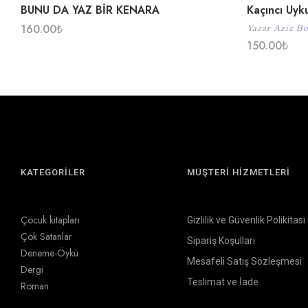
BUNU DA YAZ BİR KENARA
Kaçıncı Uyk
160.00
₺
Yazar
Aziz Bo
150.00
₺
KATEGORİLER
MÜŞTERİ HİZMETLERİ
Çocuk kitapları
Gizlilik ve Güvenlik Polikitası
Çok Satanlar
Sipariş Koşulları
Deneme-Öykü
Mesafeli Satış Sözleşmesi
Dergi
Teslimat ve İade
Roman