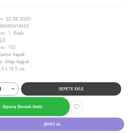
ihi: 22.08.2020
786050614565
ısı: 1. Baskı
KÇE
ısı: 110
: Karton Kapak
si: Kitap Kağıdı
.5 x 19.5 cm
SEPETE EKLE
Sipariş Destek Hattı
ŞIMDI AL