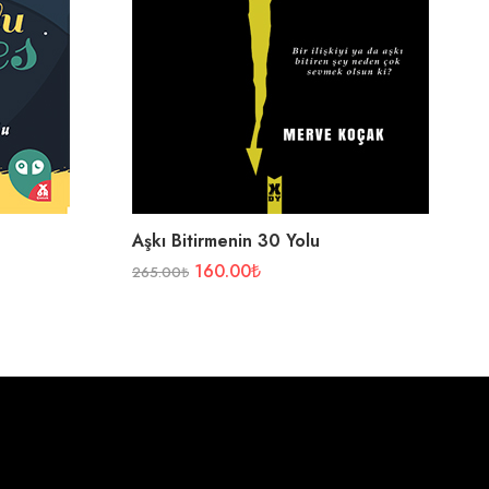
Aşkı Bitirmenin 30 Yolu
160.00
₺
265.00
₺