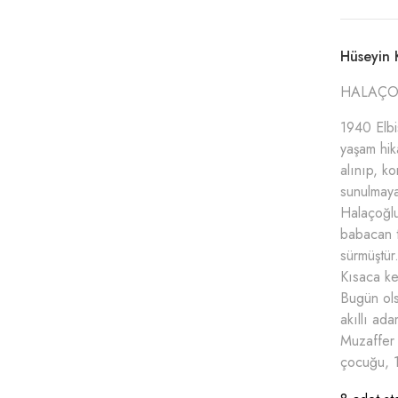
Hüseyin
HALAÇO
1940 Elb
yaşam hik
alınıp, k
sunulmaya 
Halaçoğlu
babacan t
sürmüştür
Kısaca ke
Bugün ols
akıllı ad
Muzaffer 
çocuğu, 1