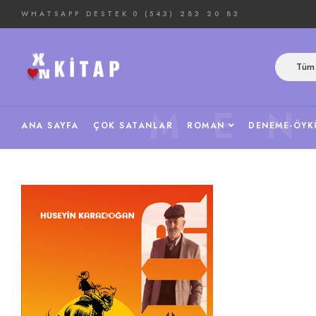
WHATSAPP DESTEK
0 (543) 283 20 83
Tüm 
ME
ANA SAYFA
ÇOK SATANLAR
ROMAN
DENEME-ÖYK