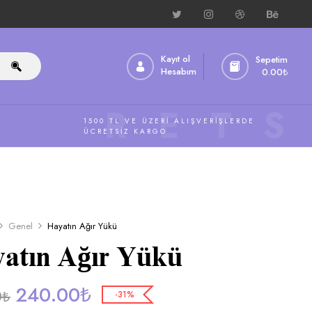
Kayıt ol
Sepetim
Hesabım
0.00
₺
ÜCRETS
1500 TL VE ÜZERI ALIŞVERIŞLERDE
ÜCRETSIZ KARGO
Genel
Hayatın Ağır Yükü
atın Ağır Yükü
240.00
₺
0
₺
-31%