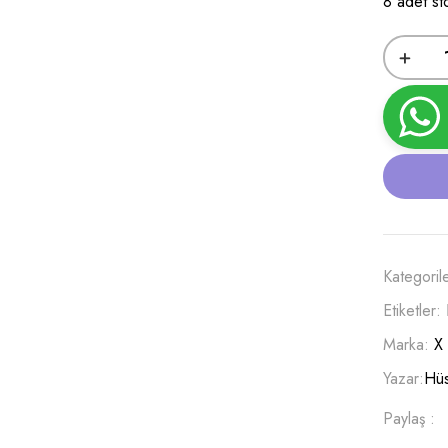
8 adet st
Kategoril
Etiketler:
Marka:
X
Yazar:
Hüs
Paylaş :