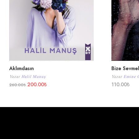
Aklımdasın
Bize Sevme
Yazar
Halil Manuş
Yazar
Emine 
200.00
₺
110.00
₺
260.00
₺