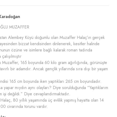
 Karadoğan
ĞLU MUZAFFER
istan Alembey Köyü doğumlu olan Muzaffer Halaç’ın gerçek
ayesinden bizzat kendisinden dinlenerek, kesitler halinde
onunun özüne ve isimlere bağlı kalarak roman tadında
çalışılmıştır
 Muzaffer, 165 boyunda 60 kilo gram ağırlığında, görünüşte
avırlı bir adamdır. Ancak gençlik yıllarında sıra dışı bir yaşam
.
ndisi 165 cm boyunda iken yaptıkları 265 cm boyundadır.
a yapar mıydın aynı olayları? Diye sorulduğunda “Yaptıklarım
am işi değildi.” Diye cevaplandırmaktadır.
Halaç, 80 yıllık yaşamında üç evlilik yapmış hayatta olan 14
00 civarında torunu vardır.