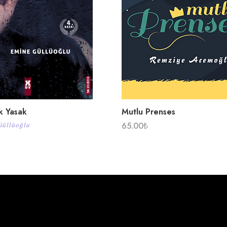
k Yasak
Mutlu Prenses
65.00
₺
Güllüoğlu