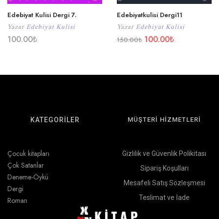
Edebiyat Kulisi Dergi 7.
Edebiyatkulisi Dergi11
Yazar
Edebiyat Kulisi
Yazar
Edebiyat Kulisi
100.00
₺
100.00
₺
150.00
₺
KATEGORİLER
MÜŞTERİ HİZMETLERİ
Çocuk kitapları
Gizlilik ve Güvenlik Polikitası
Çok Satanlar
Sipariş Koşulları
Deneme-Öykü
Mesafeli Satış Sözleşmesi
Dergi
Teslimat ve İade
Roman