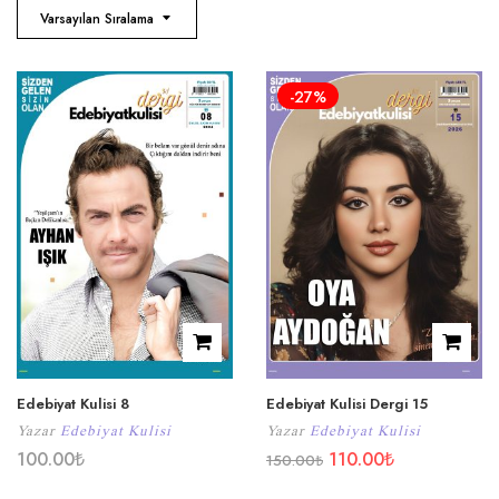
Varsayılan Sıralama
-27%
Edebiyat Kulisi 8
Edebiyat Kulisi Dergi 15
Yazar
Edebiyat Kulisi
Yazar
Edebiyat Kulisi
100.00
₺
110.00
₺
150.00
₺