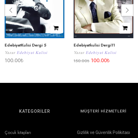
EdebiyatKulisi Dergi 5
Edebiyatkulisi Dergi11
Yazar
Edebiyat Kulisi
Yazar
Edebiyat Kulisi
100.00
₺
100.00
₺
150.00
₺
KATEGORİLER
MÜŞTERİ HİZMETLERİ
Çocuk kitapları
Gizlilik ve Güvenlik Polikitası