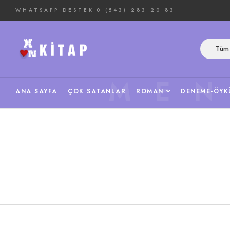
WHATSAPP DESTEK
0 (543) 283 20 83
Tüm 
ME
ANA SAYFA
ÇOK SATANLAR
ROMAN
DENEME-ÖYK