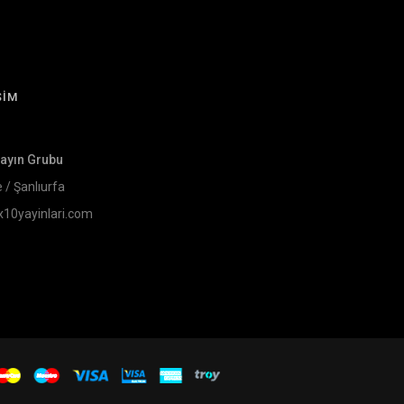
ŞİM
Yayın Grubu
e / Şanlıurfa
x10yayinlari.com