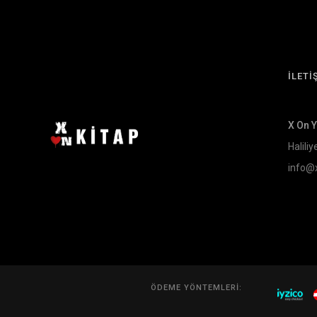
İLETİ
X On 
Haliliy
info@
ÖDEME YÖNTEMLERI: