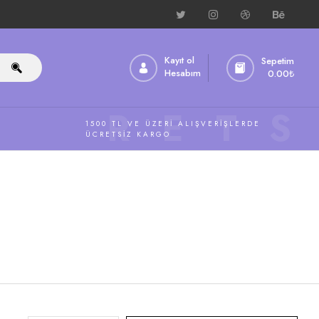
Kayıt ol
Sepetim
Hesabım
0.00
₺
ÜCRETS
1500 TL VE ÜZERI ALIŞVERIŞLERDE
ÜCRETSIZ KARGO