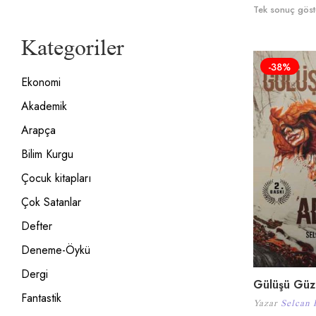
Tek sonuç göste
Kategoriler
-38%
Ekonomi
Akademik
Arapça
Bilim Kurgu
Çocuk kitapları
Çok Satanlar
Defter
Deneme-Öykü
Dergi
Gülüşü Güz
Fantastik
Yazar
Selcan 