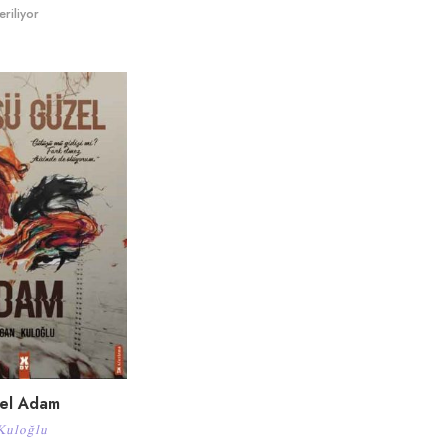
riliyor
el Adam
Kuloğlu