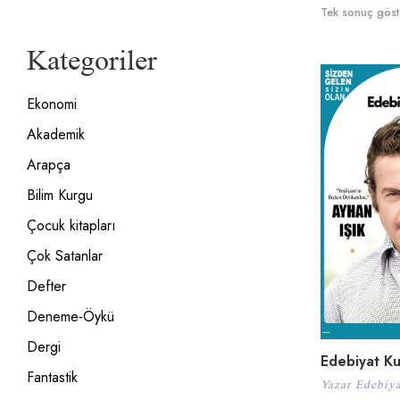
Tek sonuç göste
Kategoriler
Ekonomi
Akademik
Arapça
Bilim Kurgu
Çocuk kitapları
Çok Satanlar
Defter
Deneme-Öykü
Dergi
Edebiyat Kul
Fantastik
Yazar
Edebiya