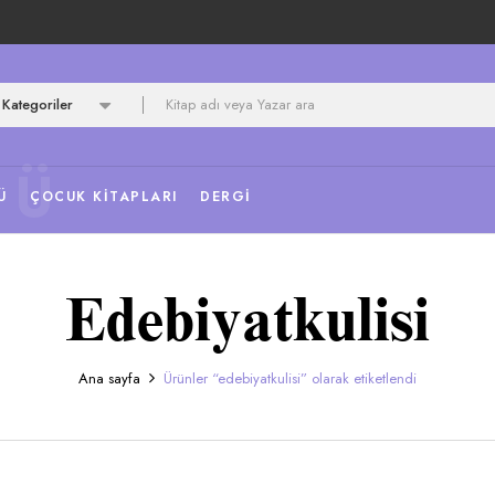
Kategoriler
NÜ
Ü
ÇOCUK KITAPLARI
DERGI
Edebiyatkulisi
Ana sayfa
Ürünler “edebiyatkulisi” olarak etiketlendi