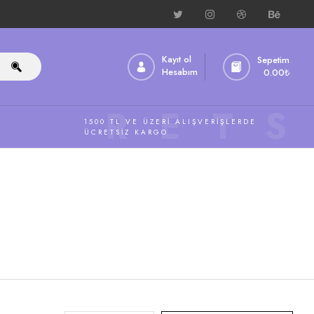
Kayıt ol
Sepetim
Hesabım
0.00
₺
ÜCRETS
1500 TL VE ÜZERI ALIŞVERIŞLERDE
ÜCRETSIZ KARGO