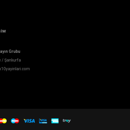
ŞİM
Yayın Grubu
e / Şanlıurfa
x10yayinlari.com