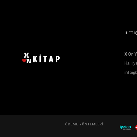
İLETİ
X On 
Haliliy
info@
ÖDEME YÖNTEMLERI: