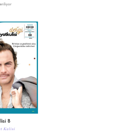
riliyor
isi 8
t Kulisi