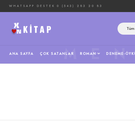
WHATSAPP DESTEK
0 (543) 283 20 83
Tüm 
ME
ANA SAYFA
ÇOK SATANLAR
ROMAN
DENEME-ÖYK