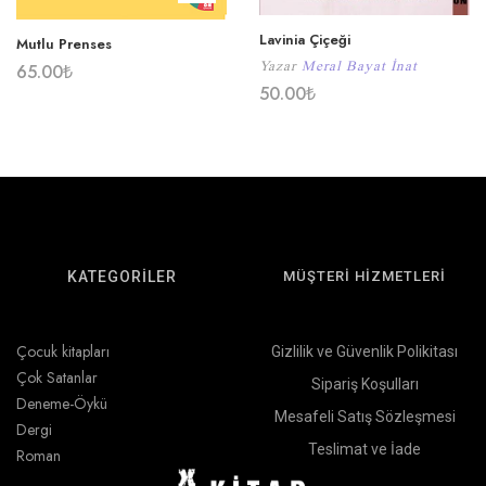
Lavinia Çiçeği
Mutlu Prenses
Yazar
Meral Bayat İnat
65.00
₺
50.00
₺
KATEGORİLER
MÜŞTERİ HİZMETLERİ
Çocuk kitapları
Gizlilik ve Güvenlik Polikitası
Çok Satanlar
Sipariş Koşulları
Deneme-Öykü
Mesafeli Satış Sözleşmesi
Dergi
Teslimat ve İade
Roman