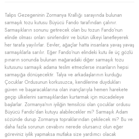
Talips Gezegeninin Zormanya Krallığı sarayında bulunan
sarmaşık tozu kutusu Büyücü Fando tarafından çalınır.
Sarmaşıkların sonunu getirecek olan bu tozun Fando’nun
elinde olması onları sinirlendirir ve bütün ülkeyi lanetleyerek
her tarafa yayılırlar. Eevler, ağaçlar hatta insanlara yavaş yavaş
sarmaşıklarla sarılır. Eğer Fando’nun elindeki kutu ile üç gözlü
pınarın sonunda bulunan mağaradaki diğer sarmaşık tozu
kutusunu sarmaşık adama teslim etmezlerse insanların hepsi
sarmaşığa dönüşecektir. Talya ve arkadaşlarının kurduğu
Çocuklar Ordusunun korkusuzca, kendilerine duydukları
güven ve başaracaklarına olan inançlarıyla hemen harekete
geçip ülkelerini sarmaşıklardan kurtarmak için mücadeleye
başlarlar. Zormanya’nın iyiliğin temsilcisi olan çocuklar ordusu
Büyücü Fando’dan kutuyu alabilecekler mi? Sarmaşık Adam
sözünde durup Zormanya topraklarından çekilecek mi? Bu ve
daha fazla sorunun cevabını nerede olursanız olun eğer
göreviniz iyilik yapmaksa mutlaka size yardımcı olacak