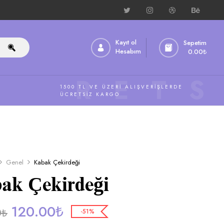
Kayıt ol
Sepetim
Hesabım
0.00
₺
ÜCRETS
1500 TL VE ÜZERI ALIŞVERIŞLERDE
ÜCRETSIZ KARGO
Genel
Kabak Çekirdeği
ak Çekirdeği
120.00
₺
0
₺
-51%