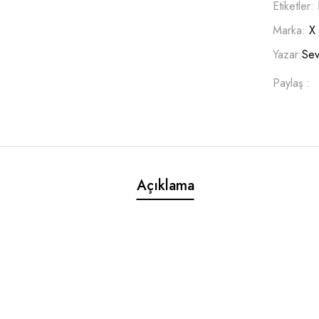
Etiketler:
Marka:
X
Yazar:
Sev
Paylaş :
Açıklama