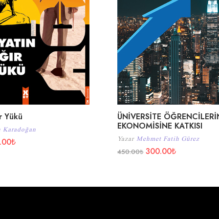
r Yükü
ÜNİVERSİTE ÖĞRENCİLERİ
EKONOMİSİNE KATKISI
n Karadoğan
Yazar
Mehmet Fatih Gürez
.00
₺
300.00
₺
450.00
₺