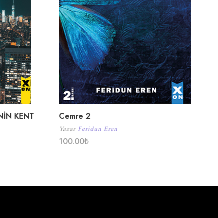
NİN KENT
Cemre 2
Yazar
Feridun Eren
100.00
₺