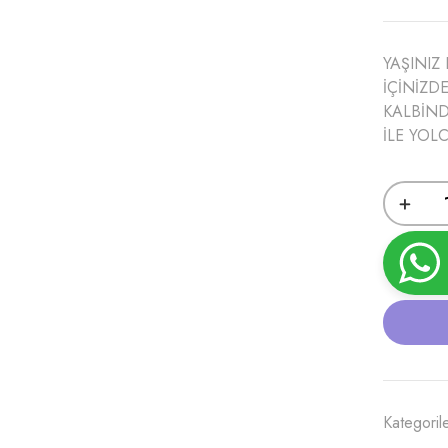
YAŞINIZ
İÇİNİZD
KALBİND
İLE YOL
Kategoril