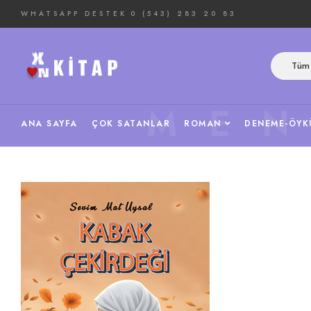
WHATSAPP DESTEK
0 (543) 283 20 83
Tüm 
ME
ANA SAYFA
ÇOK SATANLAR
ROMAN
DENEME-ÖYK