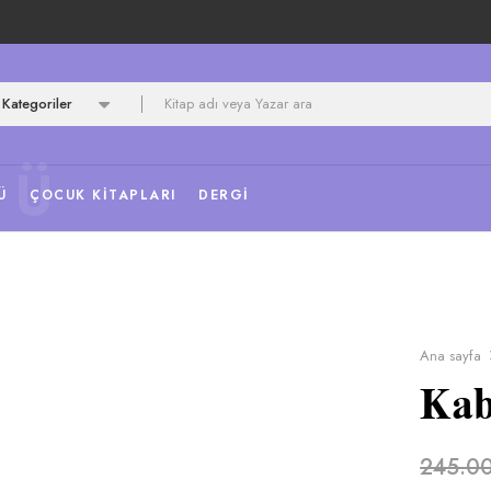
Kategoriler
NÜ
Ü
ÇOCUK KITAPLARI
DERGI
Ana sayfa
Kab
245.0