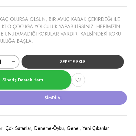
 KAÇ OLURSA OLSUN, BİR AVUÇ KABAK ÇEKİRDEĞİ İLE
E Kİ O ÇOCUĞA YOLCULUK YAPABİLİRSİNİZ. HEPİMİZİN
E UNUTAMADIĞI KOKULAR VARDIR. KALBİNDEKİ KOKU
CULUĞA BAŞLA.
SEPETE EKLE
Sipariş Destek Hattı
ŞIMDI AL
er:
Çok Satanlar
,
Deneme-Öykü
,
Genel
,
Yeni Çıkanlar