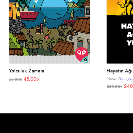
Yolculuk Zamanı
Hayatın Ağı
45.00
₺
Yazar
Hüseyi
65.00
₺
240
350.00
₺