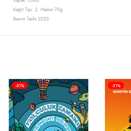
Kapak: Ciltsiz
Kağıt Tipi: 2. Hamur 70g
Basım Tarihi 2023
-31%
-31%