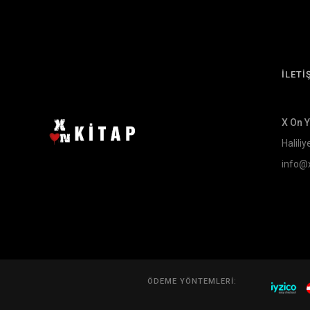
İLETİ
X On 
Haliliy
info@
ÖDEME YÖNTEMLERI: