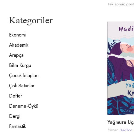
Tek sonuç göste
Kategoriler
Ekonomi
Akademik
Arapça
Bilim Kurgu
Çocuk kitapları
Çok Satanlar
Defter
Deneme-Öykü
Dergi
Yağmura Uç
Fantastik
Yazar
Hadice 