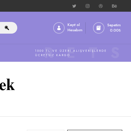
Kayıt ol
Sepetim
Hesabım
0.00
₺
ÜCRETS
1500 TL VE ÜZERI ALIŞVERIŞLERDE
ÜCRETSIZ KARGO
ek