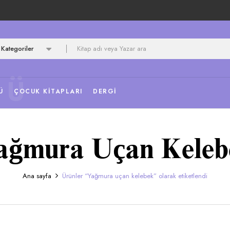
Kategoriler
NÜ
Ü
ÇOCUK KITAPLARI
DERGI
ağmura Uçan Keleb
Ana sayfa
Ürünler “Yağmura uçan kelebek” olarak etiketlendi