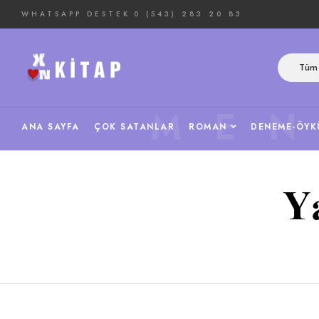
WHATSAPP DESTEK
0 (543) 283 20 83
Tüm 
ME
ANA SAYFA
ÇOK SATANLAR
ROMAN
DENEME-ÖYK
Y