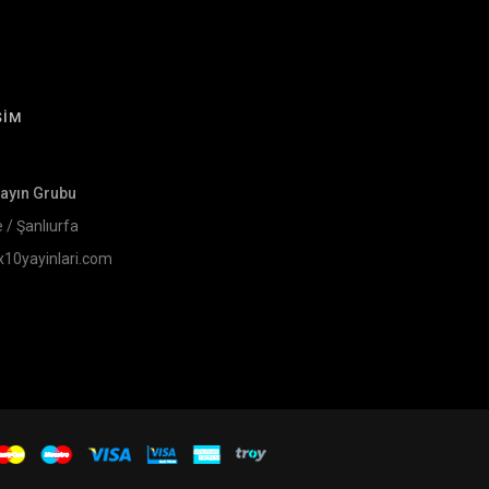
ŞİM
Yayın Grubu
e / Şanlıurfa
x10yayinlari.com