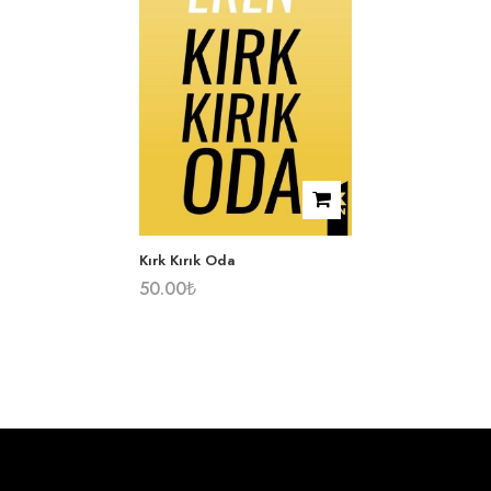
Kırk Kırık Oda
50.00
₺