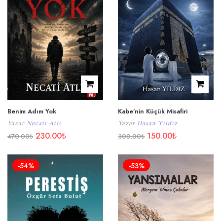
Benim Adım Yok
Kabe’nin Küçük Misafiri
Yazar
Necati Atlı
Yazar
Hasan Yıldız
230.00
₺
150.00
₺
470.00
₺
300.00
₺
-54%
-53%