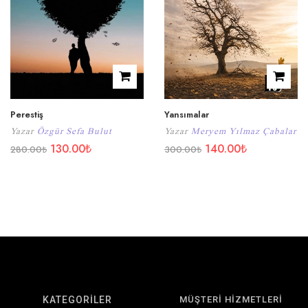
Perestiş
Yansımalar
Yazar
Özgür Sefa Bulut
Yazar
Meryem Yılmaz Çabalar
130.00
₺
140.00
₺
280.00
₺
300.00
₺
KATEGORİLER
MÜŞTERİ HİZMETLERİ