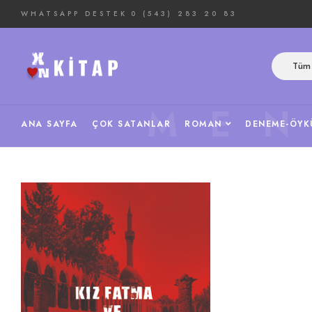
WHATSAPP DESTEK
0 (543) 283 20 83
Tüm 
ME
ANA SAYFA
ÇOK SATANLAR
ROMAN
DENEME-ÖYK