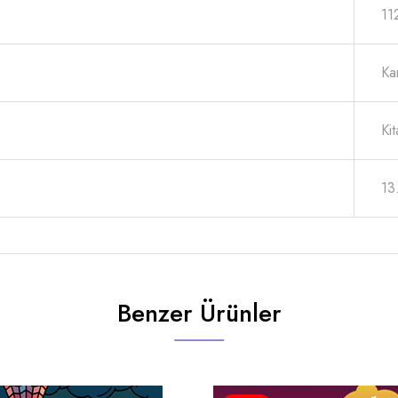
11
Ka
Ki
13
Benzer Ürünler