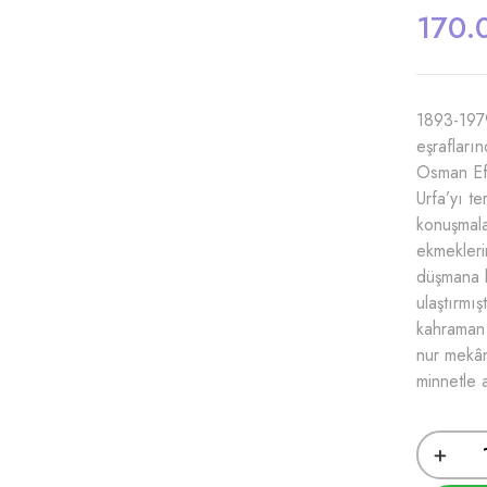
170.
1893-1979
eşrafları
Osman Efe
Urfa’yı te
konuşmala
ekmeklerin
düşmana k
ulaştırmı
kahraman 
nur mekân
minnetle 