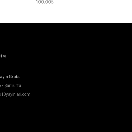
100.00
₺
ŞİM
Yayın Grubu
e / Şanlıurfa
x10yayinlari.com