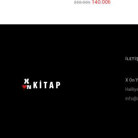
140.00
₺
250.00
₺
İLETİ
X On 
Haliliy
info@