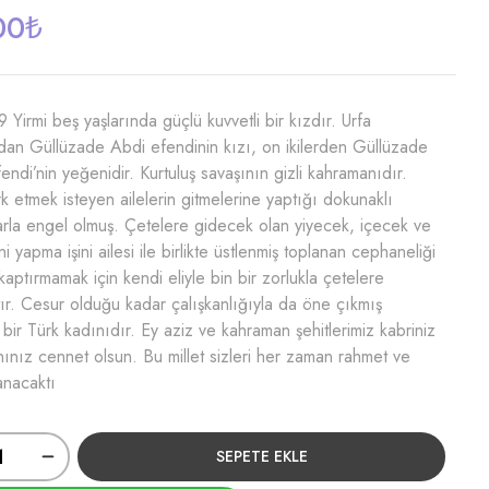
00
₺
 Yirmi beş yaşlarında güçlü kuvvetli bir kızdır. Urfa
ndan Güllüzade Abdi efendinin kızı, on ikilerden Güllüzade
ndi’nin yeğenidir. Kurtuluş savaşının gizli kahramanıdır.
rk etmek isteyen ailelerin gitmelerine yaptığı dokunaklı
rla engel olmuş. Çetelere gidecek olan yiyecek, içecek ve
i yapma işini ailesi ile birlikte üstlenmiş toplanan cephaneliği
aptırmamak için kendi eliyle bin bir zorlukla çetelere
ştır. Cesur olduğu kadar çalışkanlığıyla da öne çıkmış
bir Türk kadınıdır. Ey aziz ve kahraman şehitlerimiz kabriniz
ınız cennet olsun. Bu millet sizleri her zaman rahmet ve
anacaktı
SEPETE EKLE