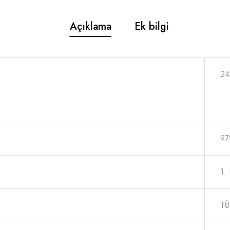
Açıklama
Ek bilgi
24
97
1.
TÜ