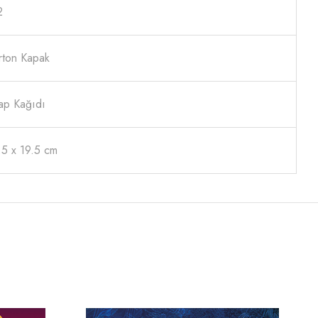
2
rton Kapak
tap Kağıdı
.5 x 19.5 cm