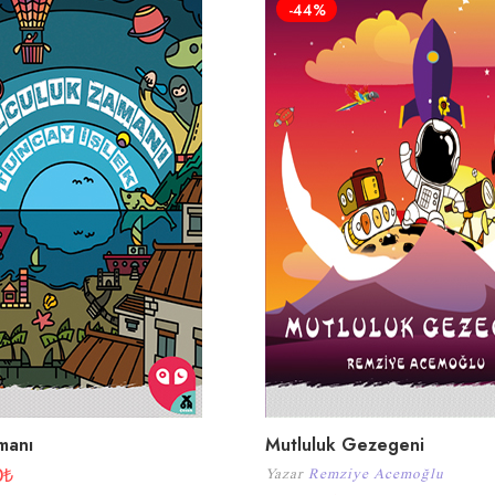
-44%
manı
Mutluluk Gezegeni
0
₺
Yazar
Remziye Acemoğlu