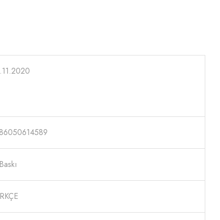
.11.2020
86050614589
 Baskı
RKÇE