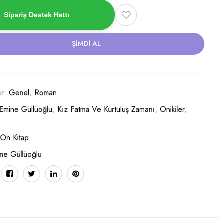
Sipariş Destek Hattı
ŞIMDI AL
er:
Genel
,
Roman
Emine Güllüoğlu
,
Kız Fatma Ve Kurtuluş Zamanı
,
Onikiler
,
 On Kitap
ne Güllüoğlu