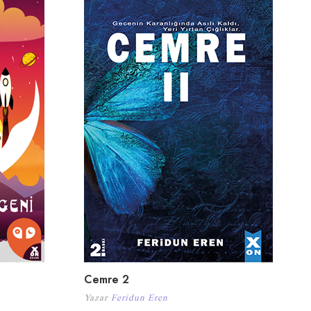
Cemre 2
Yazar
Feridun Eren