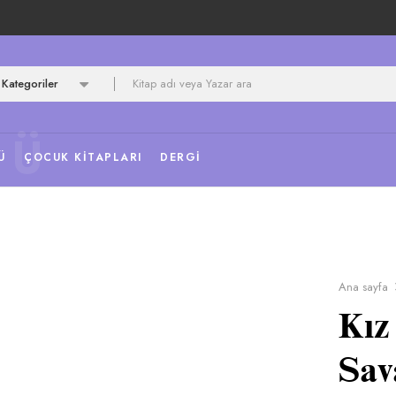
Kategoriler
NÜ
Ü
ÇOCUK KITAPLARI
DERGI
Ana sayfa
Kız
Sav