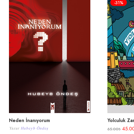
-31%
Neden İnanıyorum
Yolculuk Za
45.0
Yazar
Hubeyb Öndeş
65.00
₺