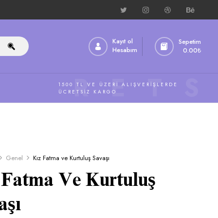
Kayıt ol
Sepetim
Hesabım
0.00
₺
ÜCRETS
1500 TL VE ÜZERI ALIŞVERIŞLERDE
ÜCRETSIZ KARGO
Genel
Kız Fatma ve Kurtuluş Savaşı
 Fatma Ve Kurtuluş
aşı