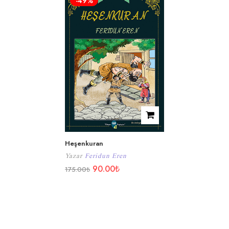
-49%
Heşenkuran
Yazar
Feridun Eren
90.00
₺
175.00
₺