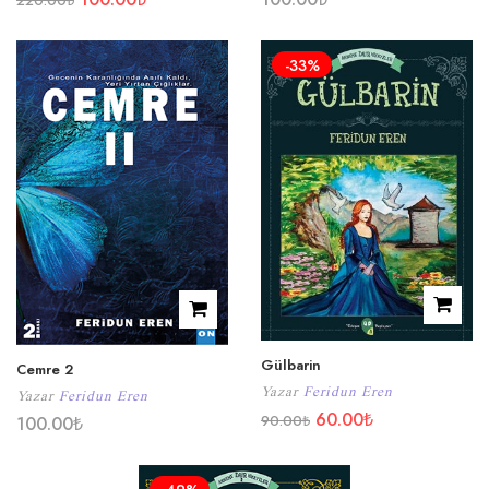
220.00
₺
-33%
Gülbarin
Cemre 2
Yazar
Feridun Eren
Yazar
Feridun Eren
60.00
₺
90.00
₺
100.00
₺