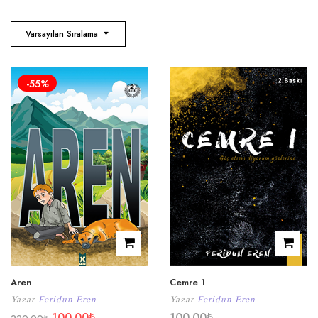
Varsayılan Sıralama
-55%
Aren
Cemre 1
Yazar
Feridun Eren
Yazar
Feridun Eren
100.00
₺
100.00
₺