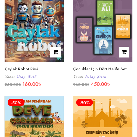
Çaylak Robot Rimi
Çocuklar İçin Dört Halife Set
Yazar
Gray Wolf
Yazar
Nilay Şirin
160.00
₺
450.00
₺
260.00
₺
960.00
₺
-50%
-50%