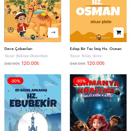
Deve Çobanları
Edep Bir Tac İmiş Hz. Osman
Yazar
Şükran Demirhan
Yazar
Nilay Şirin
120.00
₺
120.00
₺
240.00
₺
240.00
₺
-50%
-50%