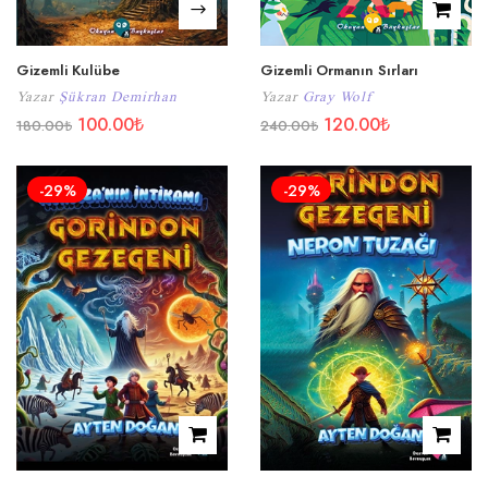
Gizemli Kulübe
Gizemli Ormanın Sırları
Yazar
Şükran Demirhan
Yazar
Gray Wolf
100.00
₺
120.00
₺
180.00
₺
240.00
₺
-29%
-29%