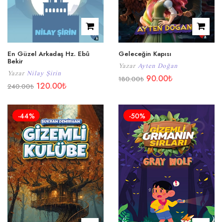
En Güzel Arkadaş Hz. Ebû
Geleceğin Kapısı
Bekir
Yazar
Ayten Doğan
Yazar
Nilay Şirin
90.00
₺
180.00
₺
120.00
₺
240.00
₺
-44%
-50%