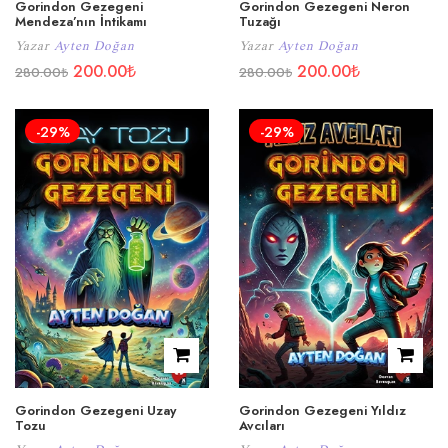
Gorindon Gezegeni
Gorindon Gezegeni Neron
Mendeza’nın İntikamı
Tuzağı
Yazar
Ayten Doğan
Yazar
Ayten Doğan
200.00
₺
200.00
₺
280.00
₺
280.00
₺
-29%
-29%
Gorindon Gezegeni Uzay
Gorindon Gezegeni Yıldız
Tozu
Avcıları