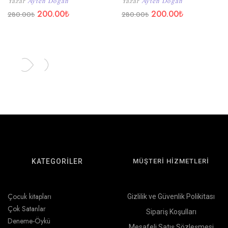
Yazar
Ayten Doğan
Yazar
Ayten Doğan
200.00
₺
200.00
₺
280.00
₺
280.00
₺
KATEGORİLER
MÜŞTERİ HİZMETLERİ
Çocuk kitapları
Gizlilik ve Güvenlik Polikitası
Çok Satanlar
Sipariş Koşulları
Deneme-Öykü
Mesafeli Satış Sözleşmesi