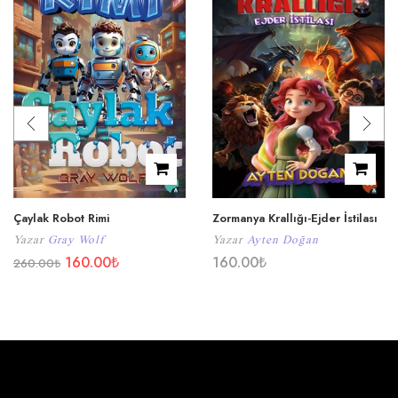
Çaylak Robot Rimi
Zormanya Krallığı-Ejder İstilası
Yazar
Gray Wolf
Yazar
Ayten Doğan
160.00
₺
160.00
₺
260.00
₺