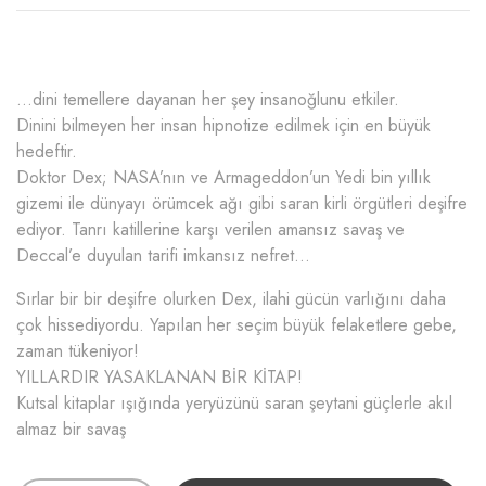
…dini temellere dayanan her şey insanoğlunu etkiler.
Dinini bilmeyen her insan hipnotize edilmek için en büyük
hedeftir.
Doktor Dex; NASA’nın ve Armageddon’un Yedi bin yıllık
gizemi ile dünyayı örümcek ağı gibi saran kirli örgütleri deşifre
ediyor. Tanrı katillerine karşı verilen amansız savaş ve
Deccal’e duyulan tarifi imkansız nefret…
Sırlar bir bir deşifre olurken Dex, ilahi gücün varlığını daha
çok hissediyordu. Yapılan her seçim büyük felaketlere gebe,
zaman tükeniyor!
YILLARDIR YASAKLANAN BİR KİTAP!
Kutsal kitaplar ışığında yeryüzünü saran şeytani güçlerle akıl
almaz bir savaş