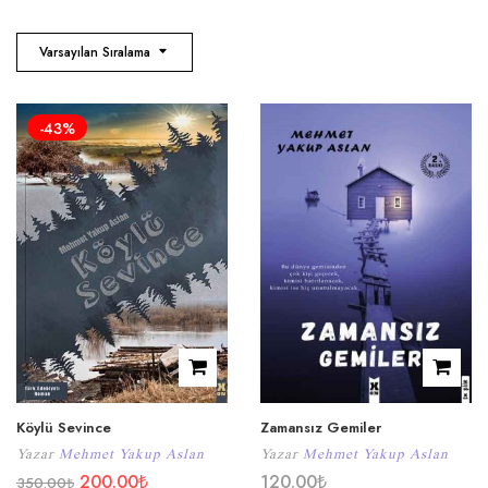
Varsayılan Sıralama
-43%
Köylü Sevince
Zamansız Gemiler
Yazar
Mehmet Yakup Aslan
Yazar
Mehmet Yakup Aslan
200.00
₺
120.00
₺
350.00
₺