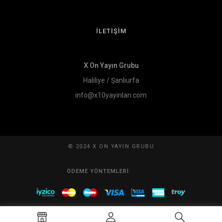
İLETİŞİM
X On Yayın Grubu
Haliliye / Şanlıurfa
info@x10yayinlari.com
© 2024 X ON YAYIN GRUBU
ÖDEME YÖNTEMLERI: