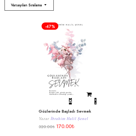
Varsayılan Sıralama
-47%
Gözlerinde Başladı Sevmek
Yazar
İbrahim Halil Şenel
170.00
₺
320.00
₺