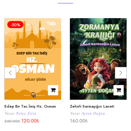
-50%
Edep Bir Tac İmiş Hz. Osman
Zehirli Sarmaşığın Laneti
Yazar
Nilay Şirin
Yazar
Ayten Doğan
120.00
₺
160.00
₺
240.00
₺