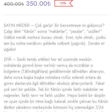
350.00
₺
400.00
₺
-13%
SAYIN MÜDÜR – Çok garîp! Bir benzetmeye mi gidiyoruz?
Çalgı âleti “Kânûn” sonra “makâmlar”, “yasalar”, “usûller!”
Gâlibâ merâk merkezi burası olmalı. Evet, öyle olmalı, çünkü
tam bu nokta merâkımı şiddetle celbetti (çağırdı). Devâm et
yiğidim!
ZİYÂ – Sanki temâs ettikleri her tel üzerinde meskûn
noktalarda görevli birer me’mûr varmış da mızrâblar o
bölgelere (Tâlîmâtgâhlara) geldiklerinde tâlîmâtları aktarıyor,
daha sonra başka başka noktalara nüfûz ederek onlara da
görev alanlarıyla ilgili tâlîmâtları eksiksiz aktarıyorlardı. Fakat
çok serî bir şekilde. Tek bir Kânûn içinde farklı makâmlar ve
nağmeler, farklı tavır ve farklı usûller. Hepsi belirli bir disiplin
ve uyum içinde bir ritme bağlı kalarak zevkle çalınan bu Kânûn
âletleri sâmiâmın merkezinde bitmesini hiç istemediğim 7/24