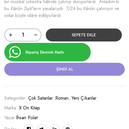
bir müzikal orkestra hâlinde çalınıp duruyorlardı. Anladım ki
bu Kânûn Ziyâ’ların yasalarıydı. 7/24 bu Kânûn çalınıyor ve
onlar böyle idâre ediliyorlardı.
SEPETE EKLE
Sipariş Destek Hattı
ŞIMDI AL
Kategoriler:
Çok Satanlar
,
Roman
,
Yeni Çıkanlar
Marka:
X On Kitap
Yazar:
İhsan Polat