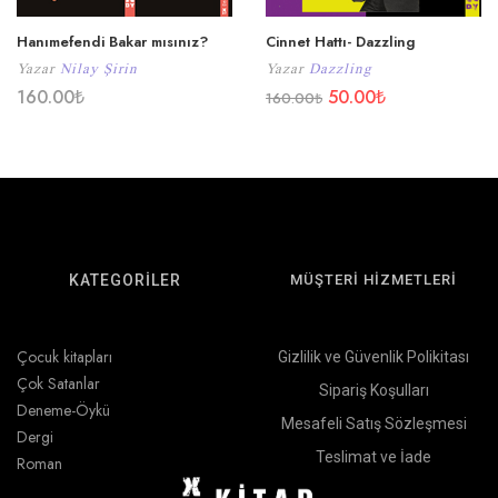
Hanımefendi Bakar mısınız?
Cinnet Hattı- Dazzling
Yazar
Nilay Şirin
Yazar
Dazzling
160.00
₺
50.00
₺
160.00
₺
KATEGORİLER
MÜŞTERİ HİZMETLERİ
Çocuk kitapları
Gizlilik ve Güvenlik Polikitası
Çok Satanlar
Sipariş Koşulları
Deneme-Öykü
Mesafeli Satış Sözleşmesi
Dergi
Teslimat ve İade
Roman