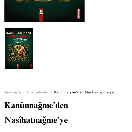
Ana sayfa
Çok Satanlar
Kanûnnağme’den Nasîhatnağme’ye
Kanûnnağme’den
Nasîhatnağme’ye