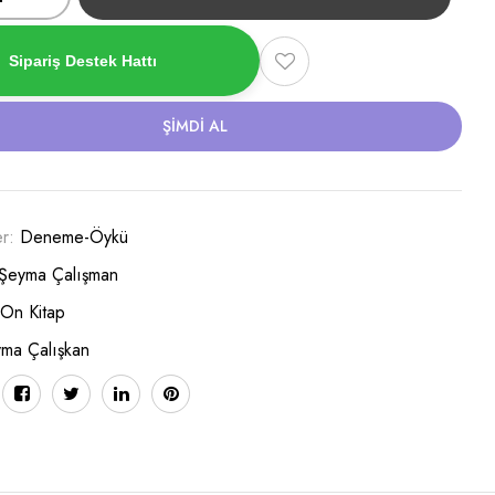
Sipariş Destek Hattı
ŞIMDI AL
er:
Deneme-Öykü
Şeyma Çalışman
 On Kitap
ma Çalışkan