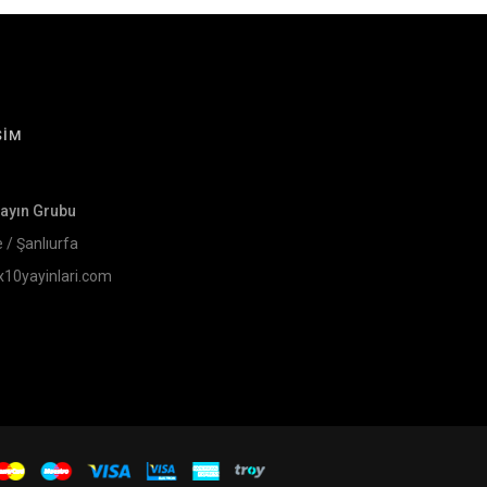
ŞİM
Yayın Grubu
e / Şanlıurfa
x10yayinlari.com