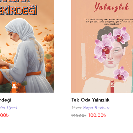
rdeği
Tek Oda Yalnızlık
Mat Uysal
Yazar
Neşet Bozkurt
.00
₺
100.00
₺
190.00
₺