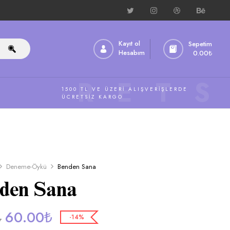
Kayıt ol
Sepetim
Hesabım
0.00
₺
ÜCRETS
1500 TL VE ÜZERI ALIŞVERIŞLERDE
ÜCRETSIZ KARGO
Deneme-Öykü
Benden Sana
den Sana
60.00
₺
₺
-14%