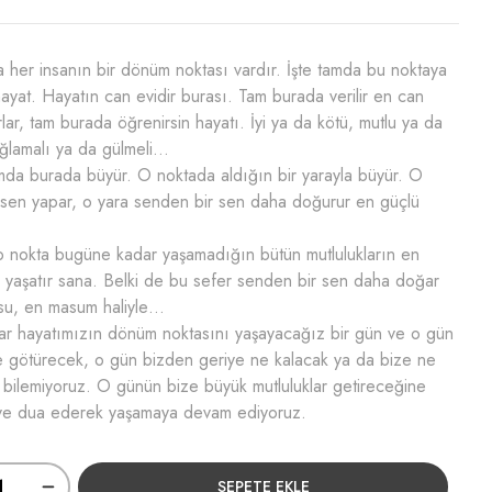
a her insanın bir dönüm noktası vardır. İşte tamda bu noktaya
hayat. Hayatın can evidir burası. Tam burada verilir en can
rlar, tam burada öğrenirsin hayatı. İyi ya da kötü, mutlu ya da
ğlamalı ya da gülmeli…
da burada büyür. O noktada aldığın bir yarayla büyür. O
 sen yapar, o yara senden bir sen daha doğurur en güçlü
o nokta bugüne kadar yaşamadığın bütün mutlulukların en
yaşatır sana. Belki de bu sefer senden bir sen daha doğar
su, en masum haliyle…
lar hayatımızın dönüm noktasını yaşayacağız bir gün ve o gün
 götürecek, o gün bizden geriye ne kalacak ya da bize ne
 bilemiyoruz. O günün bize büyük mutluluklar getireceğine
 ve dua ederek yaşamaya devam ediyoruz.
SEPETE EKLE