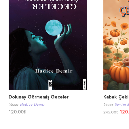
Dolunay Görmemiş Geceler
Kabak Çeki
Yazar
Hadice Demir
Yazar
Sevim 
120.00
₺
120
245.00
₺