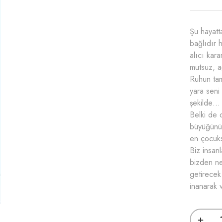
Şu hayatt
bağlıdır 
alıcı kara
mutsuz, a
Ruhun tam
yara seni
şekilde…
Belki de 
büyüğünü 
en çocuk
Biz insan
bizden ne
getirecek
inanarak