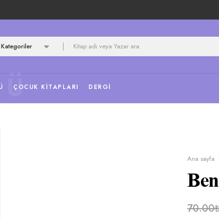
Kategoriler
NÜ
Ü
ÇOCUK KITAPLARI
DERGI
Ana sayfa
Ben
70.00