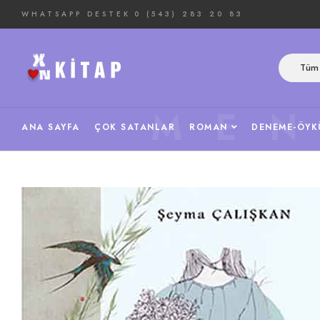
WHATSAPP DESTEK
0 (543) 283 20 83
Tüm 
ME
ANA SAYFA
ÇOK SATANLAR
ROMAN
DENEME-ÖYK