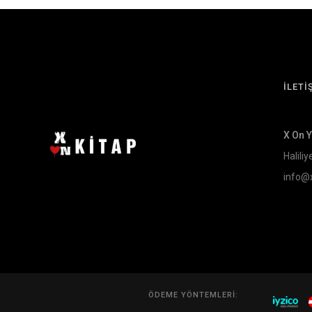
İLETİ
X On 
Haliliy
info@
ÖDEME YÖNTEMLERI: