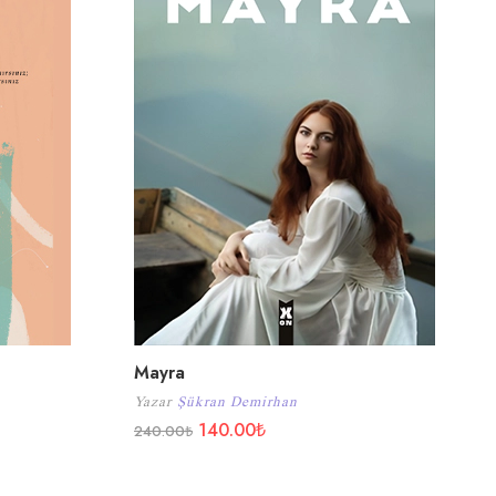
Mayra
Yazar
Şükran Demirhan
140.00
₺
240.00
₺