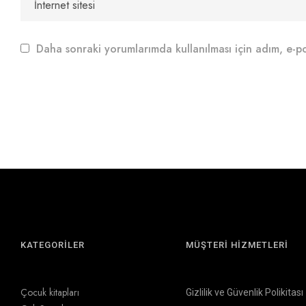
Daha sonraki yorumlarımda kullanılması için adım, e-po
KATEGORİLER
MÜŞTERİ HİZMETLERİ
Çocuk kitapları
Gizlilik ve Güvenlik Polikitası