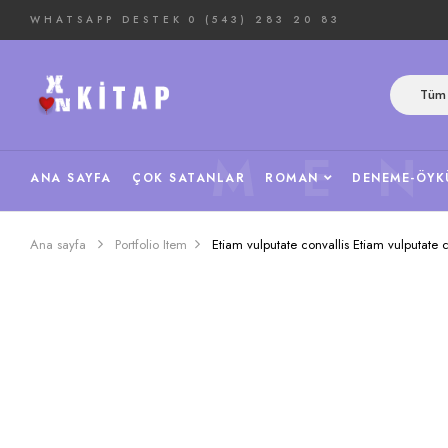
WHATSAPP DESTEK
0 (543) 283 20 83
Tüm 
ME
ANA SAYFA
ÇOK SATANLAR
ROMAN
DENEME-ÖYK
Ana sayfa
Portfolio Item
Etiam vulputate convallis
Etiam vulputate c