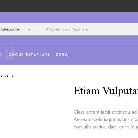
Kategoriler
NÜ
Ü
ÇOCUK KITAPLARI
DERGI
onvallis
Etiam Vulputa
Class aptent taciti sociosqu ad
Aenean scelerisque mauris moll
convallis auctor, diam enim feug