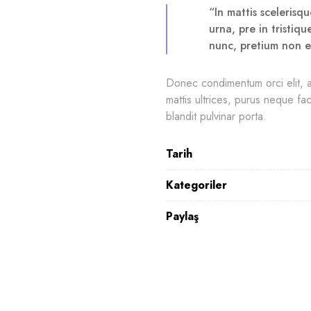
“In mattis scelerisq
urna, pre in tristiq
nunc, pretium non er
Donec condimentum orci elit, a
mattis ultrices, purus neque fac
blandit pulvinar porta.
Tarih
Kategoriler
Paylaş