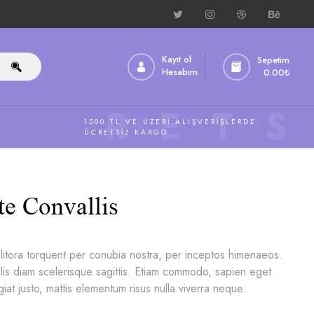
Kayıt ol
Sepetim
Hesabım
0.00
₺
ÜCRETS
1500 TL VE ÜZERI ALIŞVERIŞLERDE
ÜCRETSIZ KARGO
te Convallis
 litora torquent per conubia nostra, per inceptos himenaeos.
is diam scelerisque sagittis. Etiam commodo, sapien eget
iat justo, mattis elementum risus nulla viverra neque.