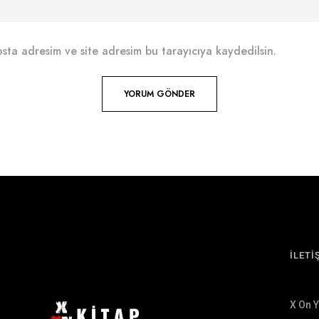
sta adresim ve site adresim bu tarayıcıya kaydedilsin.
İLETİ
X On 