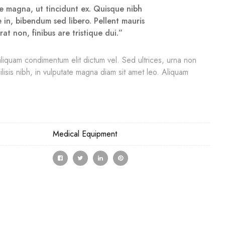
ue magna, ut tincidunt ex. Quisque nibh
ue in, bibendum sed libero. Pellent mauris
at non, finibus are tristique dui.”
liquam condimentum elit dictum vel. Sed ultrices, urna non
ilisis nibh, in vulputate magna diam sit amet leo. Aliquam
Medical Equipment