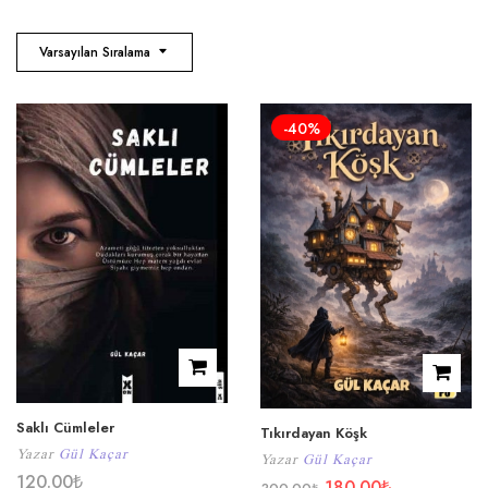
Varsayılan Sıralama
-40%
Saklı Cümleler
Tıkırdayan Köşk
Yazar
Gül Kaçar
Yazar
Gül Kaçar
120.00
₺
180.00
₺