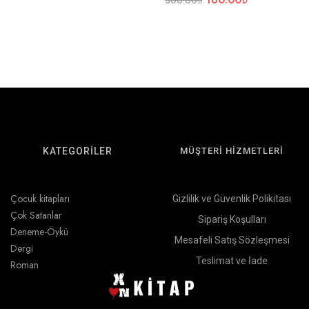
300.00
₺
KATEGORİLER
MÜŞTERİ HİZMETLERİ
Çocuk kitapları
Gizlilik ve Güvenlik Polikitası
Çok Satanlar
Sipariş Koşulları
Deneme-Öykü
Mesafeli Satış Sözleşmesi
Dergi
Teslimat ve İade
Roman