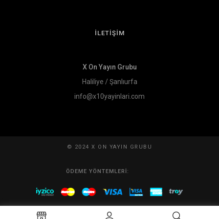
İLETİŞİM
X On Yayın Grubu
Haliliye / Şanlıurfa
info@x10yayinlari.com
© 2024 X ON YAYIN GRUBU
ÖDEME YÖNTEMLERI: