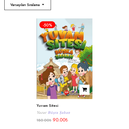
Varsayılan Sıralama
-50%
Yuvam Sitesi
Yazar
Büşra Şahan
90.00
₺
180.00
₺