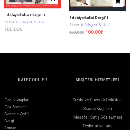
Edebiyatkulisi Dergisi 1
Edebiyatkulisi Dergi11
Yazar
Edebiyat Kulisi
Yazar
Edebiyat Kulisi
100.00
₺
100.00
₺
150.00
₺
KATEGORİLER
MÜŞTERİ HİZMETLERİ
Çocuk kitapları
Gizlilik ve Güvenlik Polikitası
Çok Satanlar
Sipariş Koşulları
Deneme-Öykü
Mesafeli Satış Sözleşmesi
Dergi
Teslimat ve İade
Roman