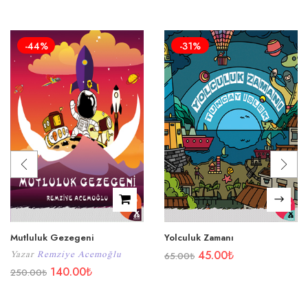
-44%
-31%
Mutluluk Gezegeni
Yolculuk Zamanı
45.00
₺
Yazar
Remziye Acemoğlu
65.00
₺
140.00
₺
250.00
₺