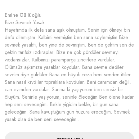
Emine Güllüoğlu
Bize Sevmek Yasak
Hayatımda ilk defa sana aşık olmuştum. Senin için ölmeyi bin
defa dilemiştim. Kalbimi vermiştim ben sana söylemiştim Bize
sevmek yasaktı, ben yine de sevmiştim. Ben de çektim sen de
çektin tarifsiz ızdıraplar. Bize ne çok gördüler sevmeyi
vicdansızlar. Kalbimizi paramparça zincirlere vurdular.
Ölümsüz aşkımıza yasaklar koydular. Bana sevme dediler
sevdim diye güldüler Bana en büyük ceza beni senden ittiler.
Sana nasıl kıydılar topraklara koydular. Beni canımdan değil,
can evimden vurdular. Sanma ki yaşıyorum ben sensiz bir
ölüyüm. Seninle yaşıyorum, seninle öleceğim Ben ölene kadar
hep seni seveceğim. Bekle yiğidim bekle, bir gün sana
geleceğim. Sana kavuştuğum gün huzura ereceğim. Sevmek
yasak olsa da ben seni seveceğim…