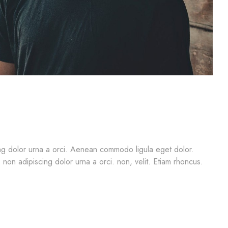
cing dolor urna a orci. Aenean commodo ligula eget dolor.
, non adipiscing dolor urna a orci. non, velit. Etiam rhoncus.