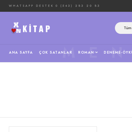
WHATSAPP DESTEK
0 (543) 283 20 83
Tüm 
ME
ANA SAYFA
ÇOK SATANLAR
ROMAN
DENEME-ÖYK