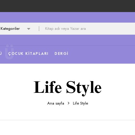
Kategoriler
NÜ
Ü
ÇOCUK KITAPLARI
DERGI
Life Style
Ana sayfa
Life Style