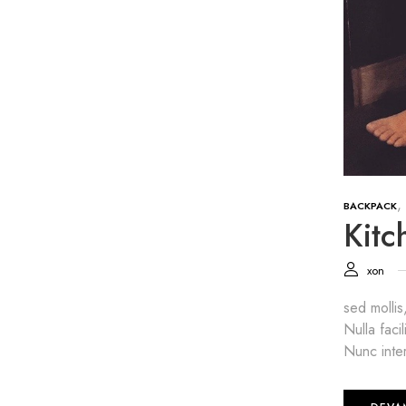
,
BACKPACK
Kitc
xon
sed mollis
Nulla faci
Nunc inter