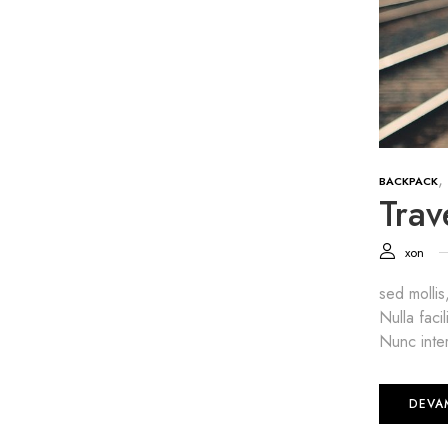
,
BACKPACK
Trav
xon
sed mollis
Nulla faci
Nunc inter
DEVA