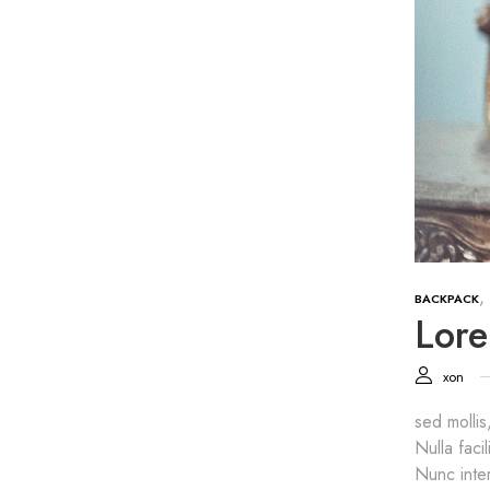
,
BACKPACK
Lore
xon
sed mollis
Nulla faci
Nunc inter