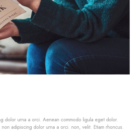
cing dolor urna a orci. Aenean commodo ligula eget dolor.
, non adipiscing dolor urna a orci. non, velit. Etiam rhoncus.