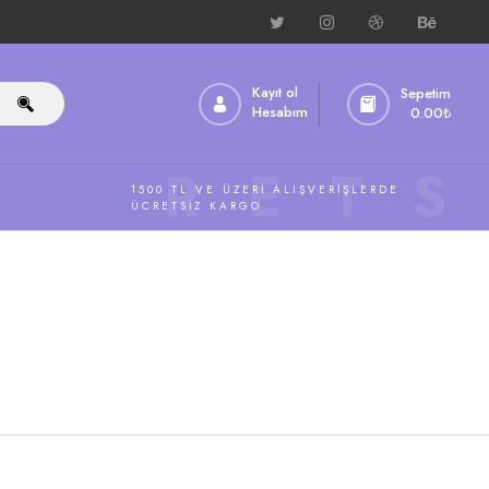
Kayıt ol
Sepetim
Hesabım
0.00
₺
ÜCRETS
1500 TL VE ÜZERI ALIŞVERIŞLERDE
ÜCRETSIZ KARGO