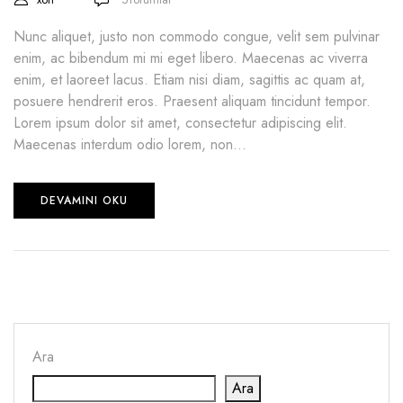
Nunc aliquet, justo non commodo congue, velit sem pulvinar
enim, ac bibendum mi mi eget libero. Maecenas ac viverra
enim, et laoreet lacus. Etiam nisi diam, sagittis ac quam at,
posuere hendrerit eros. Praesent aliquam tincidunt tempor.
Lorem ipsum dolor sit amet, consectetur adipiscing elit.
Maecenas interdum odio lorem, non...
DEVAMINI OKU
Ara
Ara