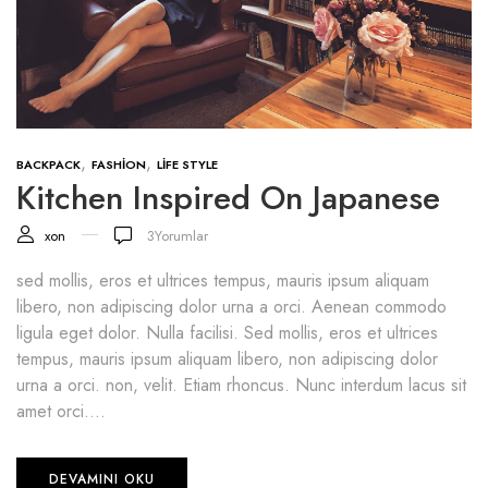
,
,
BACKPACK
FASHION
LIFE STYLE
Kitchen Inspired On Japanese
xon
3
Yorumlar
sed mollis, eros et ultrices tempus, mauris ipsum aliquam
libero, non adipiscing dolor urna a orci. Aenean commodo
ligula eget dolor. Nulla facilisi. Sed mollis, eros et ultrices
tempus, mauris ipsum aliquam libero, non adipiscing dolor
urna a orci. non, velit. Etiam rhoncus. Nunc interdum lacus sit
amet orci....
DEVAMINI OKU