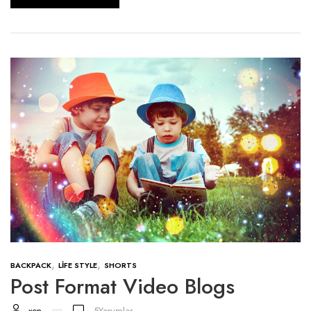
,
,
BACKPACK
LIFE STYLE
SHORTS
Post Format Video Blogs
xon
5
Yorumlar