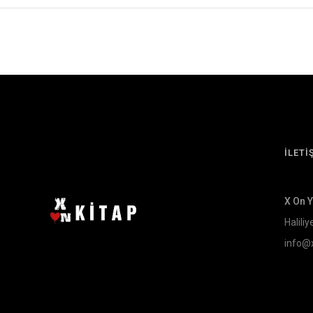
İLETİ
X On 
Haliliy
info@