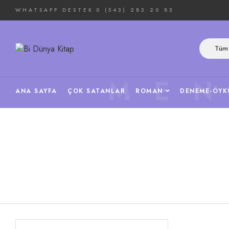
WHATSAPP DESTEK
0 (543) 283 20 83
Tüm 
ME
ANA SAYFA
ÇOK SATANLAR
ROMAN
DENEME-ÖYK