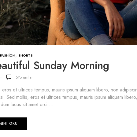
,
FASHION
SHORTS
autiful Sunday Morning
5
Yorumlar
, eros et ultrices tempus, mauris ipsum aliquam libero, non adipis
lisi. Sed mollis, eros et ultrices tempus, mauris ipsum aliquam libero
dum lacus sit amet orci....
MINI OKU