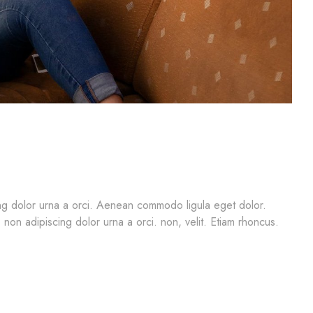
cing dolor urna a orci. Aenean commodo ligula eget dolor.
, non adipiscing dolor urna a orci. non, velit. Etiam rhoncus.