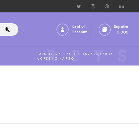
Kayıt ol
Sepetim
Hesabım
0.00
₺
ÜCRETS
1500 TL VE ÜZERI ALIŞVERIŞLERDE
ÜCRETSIZ KARGO