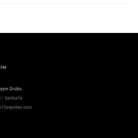
ŞİM
Yayın Grubu
e / Şanlıurfa
x10yayinlari.com