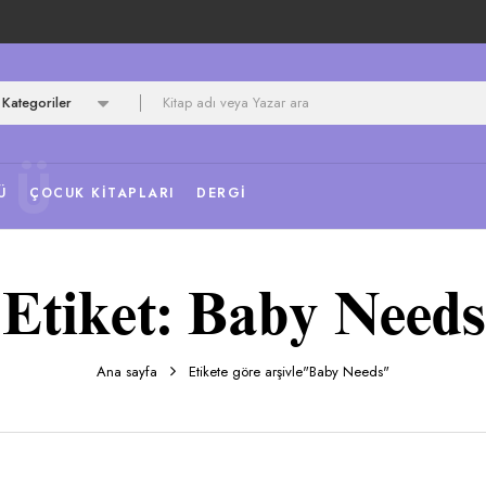
Kategoriler
NÜ
Ü
ÇOCUK KITAPLARI
DERGI
Etiket:
Baby Needs
Ana sayfa
Etikete göre arşivle"Baby Needs"