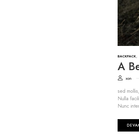
,
BACKPACK
A Be
xon
sed mollis
Nulla faci
Nunc inter
DEVA