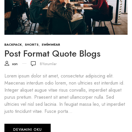
,
,
BACKPACK
SHORTS
SWIMWEAR
Post Format Quote Blogs
xon
8
Yorumlar
Lorem ipsum dolor sit amet, consectetur adipiscing elit.
Maecenas interdum odio lorem, non ultricies est interdum id.
Integer aliquet augue vitae risus convallis, imperdiet aliquet
purus pretium. Praesent sit amet ullamcorper nulla. Sed
ultricies vel nisl sed lacinia. In feugiat massa leo, ut imperdiet
justo tincidunt vitae. Fusce porta...
DEVAMINI OKU