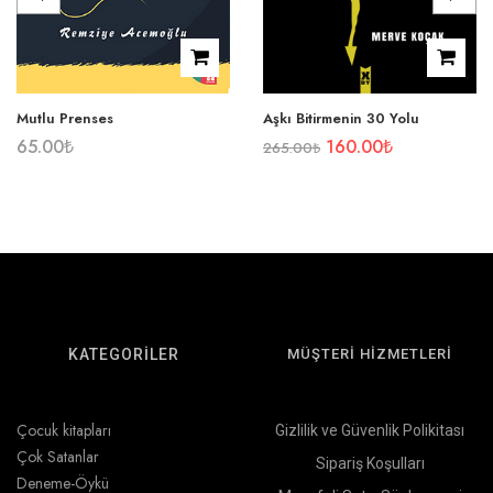
Mutlu Prenses
Aşkı Bitirmenin 30 Yolu
65.00
₺
160.00
₺
265.00
₺
KATEGORİLER
MÜŞTERİ HİZMETLERİ
Çocuk kitapları
Gizlilik ve Güvenlik Polikitası
Çok Satanlar
Sipariş Koşulları
Deneme-Öykü