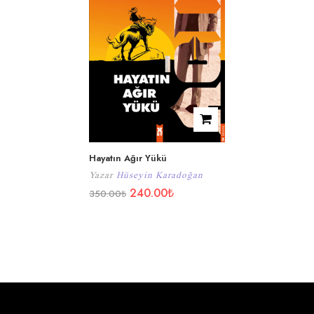
Hayatın Ağır Yükü
Yazar
Hüseyin Karadoğan
240.00
₺
350.00
₺