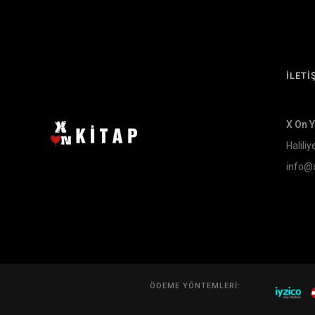
İLETİ
X On 
Haliliy
info@
ÖDEME YÖNTEMLERI: