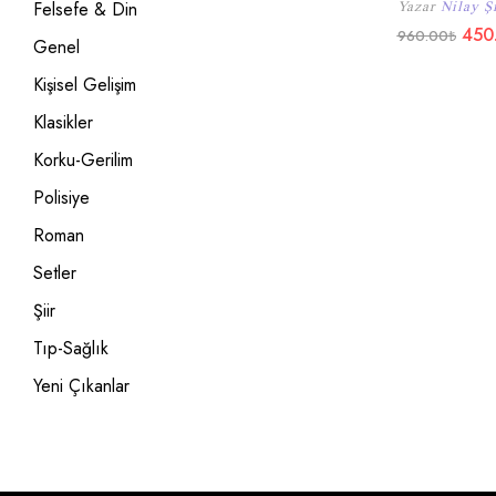
Felsefe & Din
Yazar
Nilay Ş
450
960.00
₺
Genel
Kişisel Gelişim
Klasikler
Korku-Gerilim
Polisiye
Roman
Setler
Şiir
Tıp-Sağlık
Yeni Çıkanlar