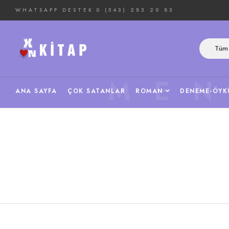
WHATSAPP DESTEK
0 (543) 283 20 83
Tüm 
ME
ANA SAYFA
ÇOK SATANLAR
ROMAN
DENEME-ÖYK