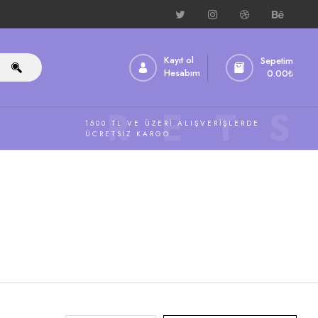
Kayıt ol
Sepetim
Hesabım
0.00
₺
ÜCRETS
1500 TL VE ÜZERI ALIŞVERIŞLERDE
ÜCRETSIZ KARGO