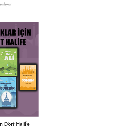
riliyor
in Dört Halife