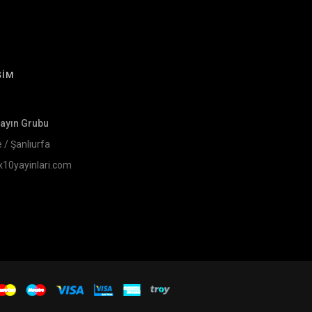
ŞİM
Yayın Grubu
e / Şanlıurfa
x10yayinlari.com