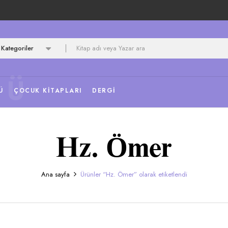
Kategoriler
NÜ
Ü
ÇOCUK KITAPLARI
DERGI
Hz. Ömer
Ana sayfa
Ürünler “Hz. Ömer” olarak etiketlendi