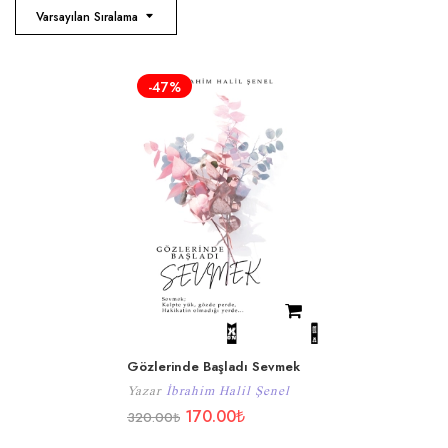
Varsayılan Sıralama
-47%
Gözlerinde Başladı Sevmek
Yazar
İbrahim Halil Şenel
170.00
₺
320.00
₺