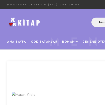
WHATSAPP DESTEK
0 (543) 283 20 83
Tüm 
ME
ANA SAYFA
ÇOK SATANLAR
ROMAN
DENEME-ÖYK