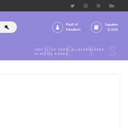
Kayıt ol
Sepetim
Hesabım
0.00
₺
ÜCRETS
1500 TL VE ÜZERI ALIŞVERIŞLERDE
ÜCRETSIZ KARGO