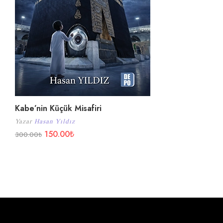
Kabe’nin Küçük Misafiri
Yazar
Hasan Yıldız
150.00
₺
300.00
₺