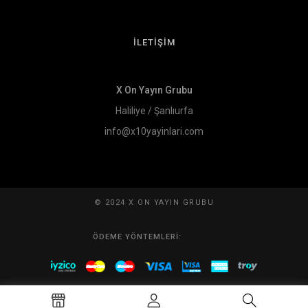
İLETİŞİM
X On Yayın Grubu
Haliliye / Şanlıurfa
info@x10yayinlari.com
© 2024 X ON YAYIN GRUBU
ÖDEME YÖNTEMLERI: