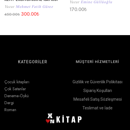
Yazar
Emine Güllüoğlu
Yazar
Mehmet Fatih Gürez
170.00
₺
300.00
₺
450.00
₺
KATEGORİLER
MÜŞTERİ HİZMETLERİ
Çocuk kitapları
Gizlilik ve Güvenlik Polikitası
Çok Satanlar
Sipariş Koşulları
Deneme-Öykü
Mesafeli Satış Sözleşmesi
Dergi
Teslimat ve İade
Roman